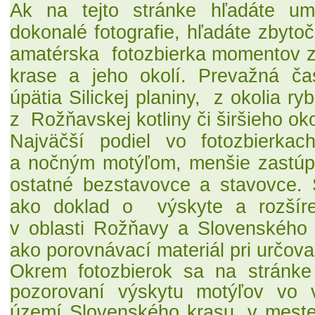
Ak na tejto stránke
hľadáte um
dokonalé fotografie,
hľadáte zbyto
amatérska fotozbierka momentov z
krase a jeho okolí. Prevažná č
úpätia Silickej planiny, z okolia ryb
z Rožňavskej kotliny či širšieho ok
Najväčší podiel
vo fotozbierka
a nočným motýľom, menšie zastúpen
ostatné bezstavovce a stavovce.
ako doklad o
výskyte a rozšír
v oblasti Rožňavy a Slovenského
ako porovnávací materiál pri určova
Okrem fotozbierok sa na stránke
pozorovaní výskytu motýľov vo v
území Slovenského krasu, v mest