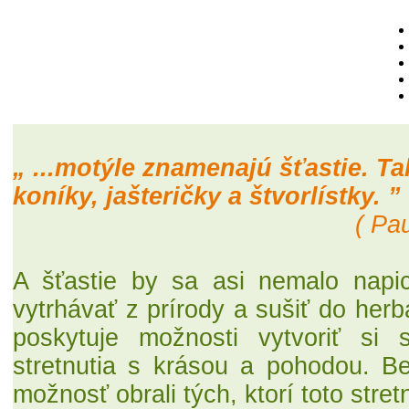
„ ...motýle znamenajú šťastie. Ta
koníky, jašteričky a štvorlístky. ”
( Pa
A šťastie by sa asi nemalo napi
vytrhávať z prírody a sušiť do herbá
poskytuje možnosti vytvoriť si 
stretnutia s krásou a pohodou. B
možnosť obrali tých, ktorí toto stret