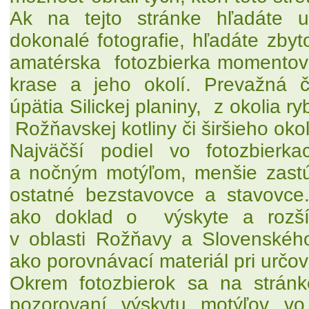
Ak na tejto stránke
hľadáte u
dokonalé fotografie,
hľadáte zby
amatérska fotozbierka momentov
krase a jeho okolí. Prevažná 
úpätia Silickej planiny, z okolia ry
Rožňavskej kotliny či širšieho oko
Najväčší podiel
vo fotozbierk
a nočným motýľom, menšie zastúp
ostatné bezstavovce a stavovce
ako doklad o
výskyte a rozší
v oblasti Rožňavy a Slovenskéh
ako porovnávací materiál pri určov
Okrem fotozbierok sa na strán
pozorovaní výskytu motýľov vo