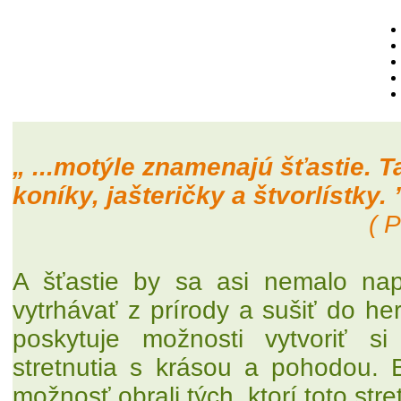
„ ...motýle znamenajú šťastie. T
koníky, jašteričky a štvorlístky. 
( 
A šťastie by sa asi nemalo nap
vytrhávať z prírody a sušiť do her
poskytuje možnosti vytvoriť s
stretnutia s krásou a pohodou.
možnosť obrali tých, ktorí toto stre