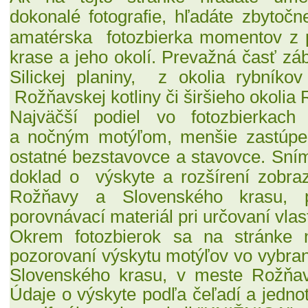
dokonalé fotografie,
hľadáte zbytoč
amatérska fotozbierka momentov z 
krase a jeho okolí. Prevažná časť zá
Silickej planiny, z okolia rybníkov
Rožňavskej kotliny či širšieho okolia
Najväčší podiel
vo fotozbierkac
a nočným motýľom, menšie zastúpeni
ostatné bezstavovce a stavovce.
Sním
doklad o
výskyte a rozšírení
zobra
Rožňavy a Slovenského krasu,
porovnávací materiál pri určovaní vlas
Okrem fotozbierok sa na stránke 
pozorovaní výskytu motýľov vo vybran
Slovenského krasu, v meste Rožňav
Údaje o výskyte podľa čeľadí a jedno