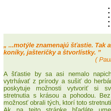
„ ...motýle znamenajú šťastie. Tak a
koníky, jašteričky a štvorlístky. ”
( Pau
A šťastie by sa asi nemalo napich
vytrhávať z prírody a sušiť do herbár
poskytuje možnosti vytvoriť si s
stretnutia s krásou a pohodou. Be
možnosť obrali tých, ktorí toto stretnut
Ak na tejto stránke
hľadáte ume