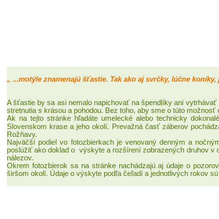
„ ...motýle znamenajú šťastie. Tak ako aj svrčky, lúčne koníky, j
A šťastie by sa asi nemalo napichovať na špendlíky ani vytrhávať z
stretnutia s krásou a pohodou. Bez toho, aby sme o túto možnosť obra
Ak na tejto stránke
hľadáte umelecké alebo technicky dokonalé 
Slovenskom krase a jeho okolí. Prevažná časť záberov pochádza z ú
Rožňavy.
Najväčší podiel
vo fotozbierkach je venovaný denným
a nočným
poslúžiť ako doklad o
výskyte a rozšírení
zobrazených druhov v 
nálezov.
Okrem fotozbierok sa na stránke nachádzajú aj údaje o pozoro
širšom okolí. Údaje o výskyte podľa čeľadí a jednotlivých rokov s