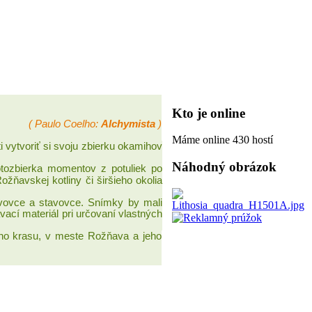
Kto je online
( Paulo Coelho:
Alchymista
)
Máme online 430 hostí
i vytvoriť si svoju zbierku okamihov
Náhodný obrázok
otozbierka momentov z potuliek po
žňavskej kotliny či širšieho okolia
vovce a stavovce.
Snímky by mali
ací materiál pri určovaní vlastných
ého krasu, v meste Rožňava a jeho