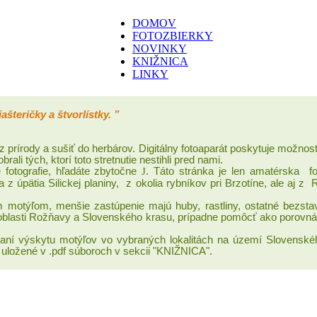
DOMOV
FOTOZBIERKY
NOVINKY
KNIŽNICA
LINKY
ašteričky a štvorlístky. ”
 prírody a sušiť do herbárov. Digitálny fotoaparát poskytuje možnost
li tých, ktorí toto stretnutie nestihli pred nami.
fotografie,
hľadáte zbytočne
J
. Táto stránka je len amatérska f
pätia Silickej planiny, z okolia rybníkov pri Brzotíne, ale aj z Ro
 motýľom, menšie zastúpenie majú huby, rastliny, ostatné bezsta
oblasti Rožňavy a Slovenského krasu,
prípadne pomôcť ako porovnáv
vaní výskytu motýľov vo vybraných lokalitách na území Slovensk
ú uložené v .pdf súboroch v sekcii "KNIŽNICA".