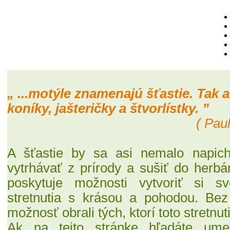
„ ...motýle znamenajú šťastie. Tak a
koníky, jašteričky a štvorlístky. ”
( Pau
A šťastie by sa asi nemalo napich
vytrhávať z prírody a sušiť do herbár
poskytuje možnosti vytvoriť si s
stretnutia s krásou a pohodou. Be
možnosť obrali tých, ktorí toto stretnut
Ak na tejto stránke
hľadáte ume