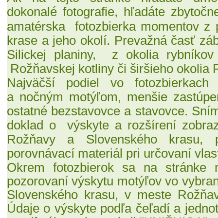
dokonalé fotografie,
hľadáte zbytoč
amatérska fotozbierka momentov z 
krase a jeho okolí. Prevažná časť zá
Silickej planiny, z okolia rybníkov
Rožňavskej kotliny či širšieho okolia
Najväčší podiel
vo fotozbierkac
a nočným motýľom, menšie zastúpeni
ostatné bezstavovce a stavovce.
Sním
doklad o
výskyte a rozšírení
zobraz
Rožňavy a Slovenského krasu,
porovnávací materiál pri určovaní vlas
Okrem fotozbierok sa na stránke 
pozorovaní výskytu motýľov vo vybran
Slovenského krasu, v meste Rožňav
Údaje o výskyte podľa čeľadí a jedno